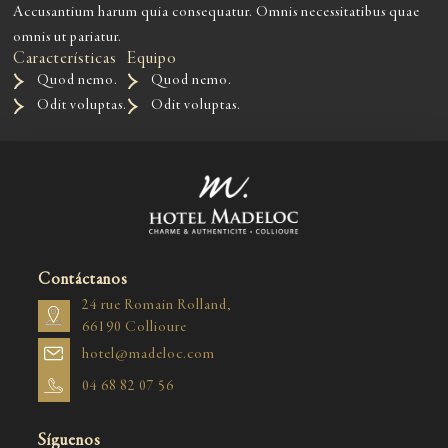
Accusantium harum quia consequatur. Omnis necessitatibus quae
omnis ut pariatur.
Características
Equipo
Quod nemo.
Quod nemo.
Odit voluptas.
Odit voluptas.
Contáctanos
24 rue Romain Rolland,
66190 Collioure
hotel@madeloc.com
04 68 82 07 56
Síguenos