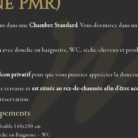
e PMR)
ous dans une
Chambre Standard
. Vous dormirez dans un
n
avec douche ou baignoire, WC, sèche-cheveux et produ
lcon privatif
pour que vous puissiez apprécier la douce
e terrasse et
est située au rez-de-chaussée afin d'être ac
réservation.
uipements
 double 160x200 cm
che ou Baignoire – WC